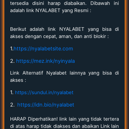
tersedia disini harap diabaikan. Dibawah ini
adalah link
NYALABET
yang Resmi :
Berikut adalah link NYALABET yang bisa di
akses dengan cepat, aman, dan anti blokir :
1.
https://nyalabetsite.com
2.
https://mez.ink/nyinyala
Link Alternatif Nyalabet lainnya yang bisa di
akses :
1.
https://sundul.in/nyalabet
2.
https://idn.bio/nyalabet
HARAP Diperhatikan! link lain yang tidak tertera
di atas harap tidak diakses dan abaikan Link lain