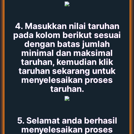
4. Masukkan nilai taruhan
pada kolom berikut sesuai
dengan batas jumlah
minimal dan maksimal
taruhan, kemudian klik
taruhan sekarang untuk
menyelesaikan proses
taruhan.
5. Selamat anda berhasil
menyelesaikan proses